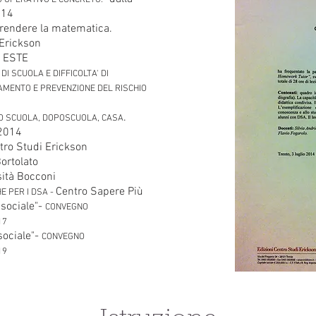
O OPERATIVO E CONCRETO:
014
prendere la matematica.
 Erickson
I ESTE
DI SCUOLA E DIFFICOLTA' DI
AMENTO E PREVENZIONE DEL RISCHIO
.
TO SCUOLA, DOPOSCUOLA, CASA
 2014
ro Studi Erickson
ortolato
sità Bocconi
Centro Sapere Più
E PER I DSA -
 sociale"-
CONVEGNO
17
sociale"-
CONVEGNO
19