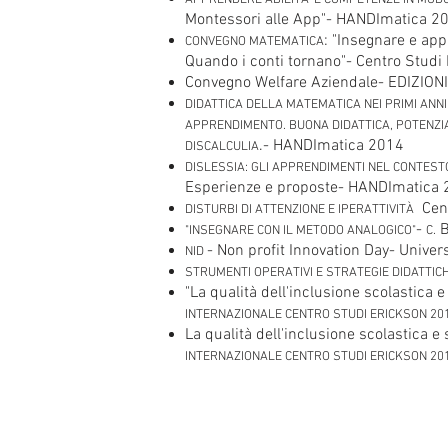
APPRENDERE ABILITA' E COMPETENZE IN MOD
Montessori alle App"- HANDImatica 2
: "Insegnare e ap
CONVEGNO MATEMATICA
Quando i conti tornano"- Centro Studi
Convegno Welfare Aziendale- EDIZION
DIDATTICA DELLA MATEMATICA NEI PRIMI ANNI 
APPRENDIMENTO. BUONA DIDATTICA, POTENZI
.- HANDImatica 2014
DISCALCULIA
DISLESSIA: GLI APPRENDIMENTI NEL CONTES
Esperienze e proposte- HANDImatica
Cent
DISTURBI DI ATTENZIONE E IPERATTIVITÀ
-
B
"INSEGNARE CON IL METODO ANALOGICO"
C.
- Non profit Innovation Day- Univer
NID
STRUMENTI OPERATIVI E STRATEGIE DIDATTICH
"La qualità dell'inclusione scolastica e
INTERNAZIONALE CENTRO STUDI ERICKSON 20
La qualità dell'inclusione scolastica e 
INTERNAZIONALE CENTRO STUDI ERICKSON 20